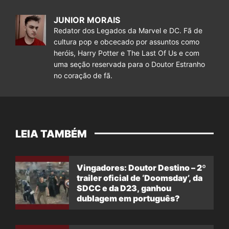
JUNIOR MORAIS
Redator dos Legados da Marvel e DC. Fã de
cultura pop e obcecado por assuntos como
heróis, Harry Potter e The Last Of Us e com
uma seção reservada para o Doutor Estranho
no coração de fã.
LEIA TAMBÉM
Vingadores: Doutor Destino – 2º
trailer oficial de ‘Doomsday’, da
SDCC e da D23, ganhou
dublagem em português?