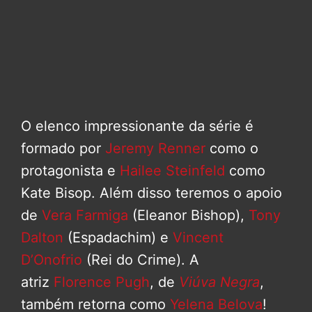
O elenco impressionante da série é
formado por
Jeremy Renner
como o
protagonista e
Hailee Steinfeld
como
Kate Bisop. Além disso teremos o apoio
de
Vera Farmiga
(Eleanor Bishop),
Tony
Dalton
(Espadachim) e
Vincent
D’Onofrio
(Rei do Crime). A
atriz
Florence Pugh
, de
Viúva Negra
,
também retorna como
Yelena Belova
!