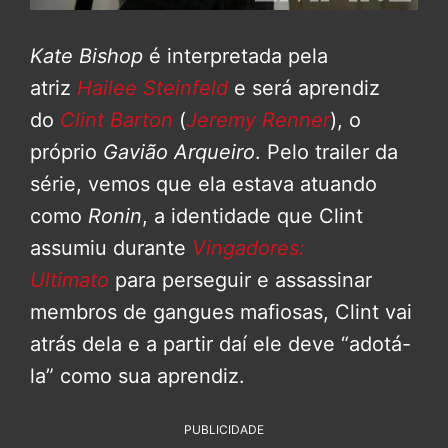
Kate Bishop
é interpretada pela
atriz
Hailee Steinfeld
e será aprendiz
do
Clint Barton
(
Jeremy Renner
), o
próprio
Gavião Arqueiro
. Pelo trailer da
série, vemos que ela estava atuando
como
Ronin
, a identidade que Clint
assumiu durante
Vingadores:
Ultimato
para perseguir e assassinar
membros de gangues mafiosas, Clint vai
atrás dela e a partir daí ele deve “adotá-
la” como sua aprendiz.
PUBLICIDADE