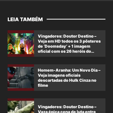
LEIA TAMBÉM
Vingadores: Doutor Destino –
Veja em HD todos os 3 pôsteres
de ‘Doomsday’ + 1 imagem
oficial com os 26 heróis do
filme
Homem-Aranha: Um Novo Dia –
Veja imagens oficiais
descartadas do Hulk Cinza no
filme
Vingadores: Doutor Destino –
Vaza épica cena de luta entre