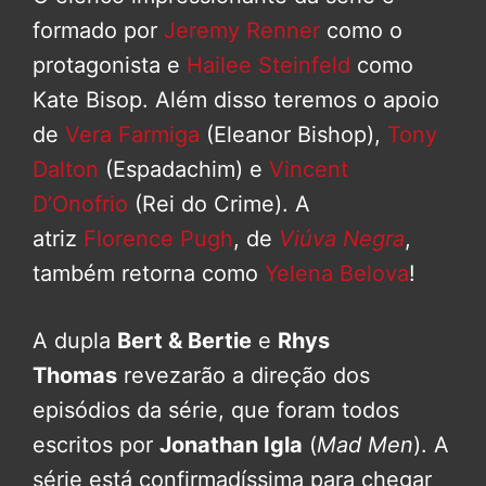
formado por
Jeremy Renner
como o
protagonista e
Hailee Steinfeld
como
Kate Bisop. Além disso teremos o apoio
de
Vera Farmiga
(Eleanor Bishop),
Tony
Dalton
(Espadachim) e
Vincent
D’Onofrio
(Rei do Crime). A
atriz
Florence Pugh
, de
Viúva Negra
,
também retorna como
Yelena Belova
!
A dupla
Bert & Bertie
e
Rhys
Thomas
revezarão a direção dos
episódios da série, que foram todos
escritos por
Jonathan Igla
(
Mad Men
). A
série está confirmadíssima para chegar