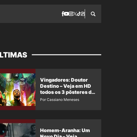
LTIMAS
Vingadores: Doutor
Destino – Veja em HD
todos os 3 pôsteres de
‘Doomsday’ + 1 imagem
Por Cassiano Meneses
oficial com os 26
heróis do filme
Homem-Aranha: Um
Novo Dia – Veja