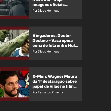
imagens oficiais
descartadas do Hulk
Por Diego Henrique
Cinza no filme
Vingadores: Doutor
Destino – Vaza épica
cena de luta entre Hulk
e o Coisa
Por Diego Henrique
X-Men: Wagner Moura
dá 1ª declaração sobre
papel de vilão no filme
da Marvel
Por Fernando Pimenta