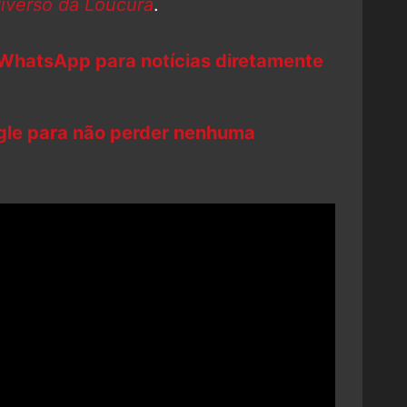
iverso da Loucura
.
 WhatsApp para notícias diretamente
ogle para não perder nenhuma