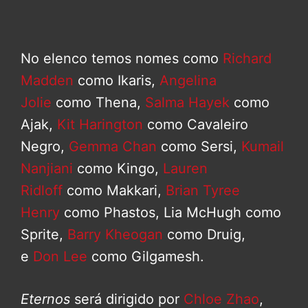
No elenco temos nomes como
Richard
Madden
como Ikaris,
Angelina
Jolie
como Thena,
Salma Hayek
como
Ajak,
Kit Harington
como Cavaleiro
Negro,
Gemma Chan
como Sersi,
Kumail
Nanjiani
como Kingo,
Lauren
Ridloff
como Makkari,
Brian Tyree
Henry
como Phastos, Lia McHugh como
Sprite,
Barry Kheogan
como Druig,
e
Don Lee
como Gilgamesh.
Eternos
será dirigido por
Chloe Zhao
,