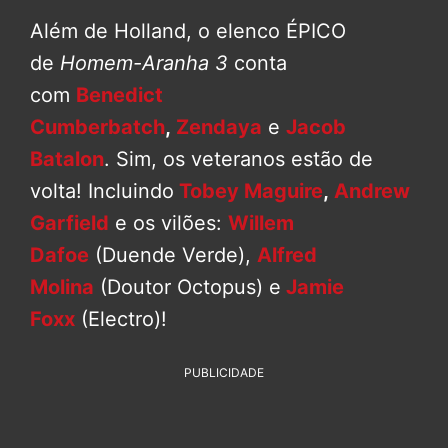
Além de Holland, o elenco ÉPICO
de
Homem-Aranha 3
conta
com
Benedict
Cumberbatch
,
Zendaya
e
Jacob
Batalon
. Sim, os veteranos estão de
volta! Incluindo
Tobey Maguire
,
Andrew
Garfield
e os vilões:
Willem
Dafoe
(Duende Verde),
Alfred
Molina
(Doutor Octopus) e
Jamie
Foxx
(Electro)!
PUBLICIDADE