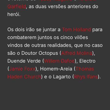
Garfield
, as duas versões anteriores do
herói.
Os dois irão se juntar a
Tom Holland
para
combaterem juntos os cinco vilões
vindos de outras realidades, que no caso
são o Doutor Octopus (
Alfred Molina
),
Duende Verde (
Willem Dafoe
), Electro
(
Jamie Foxx
), Homem-Areia (
Thomas
Haden Church
) e o Lagarto (
Rhys Ifans
).