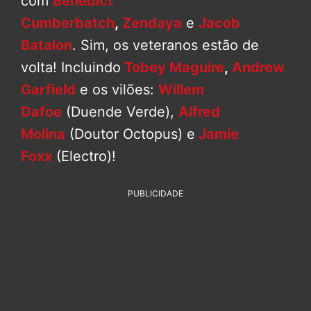
com
Benedict
Cumberbatch
,
Zendaya
e
Jacob
Batalon
. Sim, os veteranos estão de
volta! Incluindo
Tobey Maguire
,
Andrew
Garfield
e os vilões:
Willem
Dafoe
(Duende Verde),
Alfred
Molina
(Doutor Octopus) e
Jamie
Foxx
(Electro)!
PUBLICIDADE