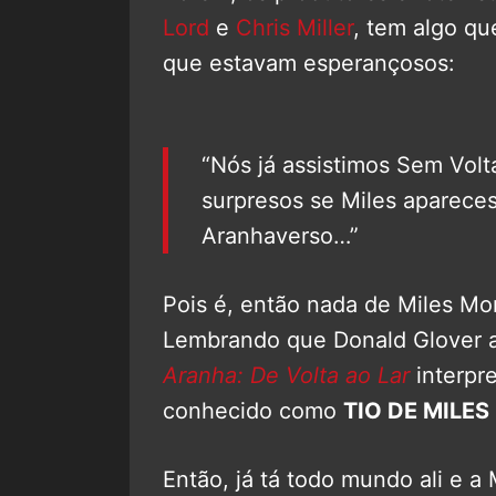
Lord
e
Chris Miller
, tem algo qu
que estavam esperançosos:
“Nós já assistimos Sem Volt
surpresos se Miles aparece
Aranhaverso…”
Pois é, então nada de Miles M
Lembrando que Donald Glover 
Aranha: De Volta ao Lar
interpr
conhecido como
TIO DE MILE
Então, já tá todo mundo ali e a