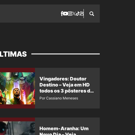
LTIMAS
Vingadores: Doutor
Destino – Veja em HD
todos os 3 pôsteres de
‘Doomsday’ + 1 imagem
Por Cassiano Meneses
oficial com os 26
heróis do filme
Homem-Aranha: Um
Novo Dia – Veja