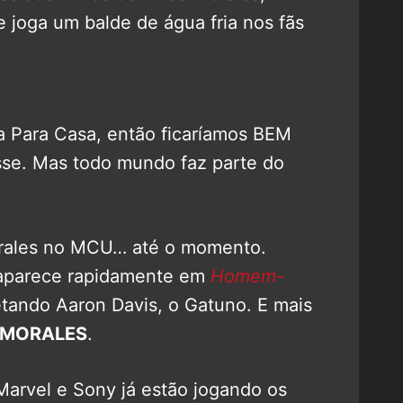
e joga um balde de água fria nos fãs
a Para Casa, então ficaríamos BEM
sse. Mas todo mundo faz parte do
orales no MCU… até o momento.
aparece rapidamente em
Homem-
etando Aaron Davis, o Gatuno. E mais
S MORALES
.
 Marvel e Sony já estão jogando os