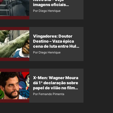
imagens oficiais
descartadas do Hulk
Por Diego Henrique
Cinza no filme
Vingadores: Doutor
Destino – Vaza épica
cena de luta entre Hulk
e o Coisa
Por Diego Henrique
X-Men: Wagner Moura
dá 1ª declaração sobre
papel de vilão no filme
da Marvel
Por Fernando Pimenta