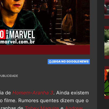
SIGA NO GOOGLE NEWS
PUBLICIDADE
eia de
Homem-Aranha 3
. Ainda existem
 o filme. Rumores quentes dizem que o
Aranhas de
Tobey Maguire
e
Andrew