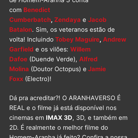
de
Homem-Aranha 3
conta
com
Benedict
Cumberbatch
,
Zendaya
e
Jacob
Batalon
. Sim, os veteranos estão de
volta! Incluindo
Tobey Maguire
,
Andrew
Garfield
e os vilões:
Willem
Dafoe
(Duende Verde),
Alfred
Molina
(Doutor Octopus) e
Jamie
Foxx
(Electro)!
Dá pra acreditar?! O ARANHAVERSO É
REAL e o filme já está disponível nos
cinemas em
IMAX 3D
, 3D, e também em
2D. É realmente o melhor filme do
Homem-Aranha já feito? Confira a nossa