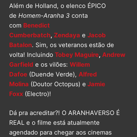
Além de Holland, o elenco ÉPICO
de
Homem-Aranha 3
conta
com
Benedict
Cumberbatch
,
Zendaya
e
Jacob
Batalon
. Sim, os veteranos estão de
volta! Incluindo
Tobey Maguire
,
Andrew
Garfield
e os vilões:
Willem
Dafoe
(Duende Verde),
Alfred
Molina
(Doutor Octopus) e
Jamie
Foxx
(Electro)!
Dá pra acreditar?! O ARANHAVERSO É
REAL e o filme está atualmente
agendado para chegar aos cinemas