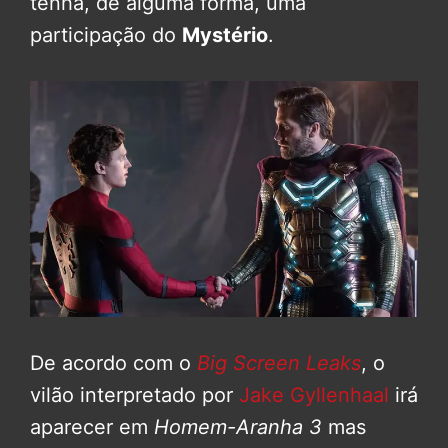
tenha, de alguma forma, uma
participação do
Mystério
.
De acordo com o
Big Screen Leaks
, o
vilão interpretado por
Jake Gyllenhaal
irá
aparecer em
Homem-Aranha 3
mas