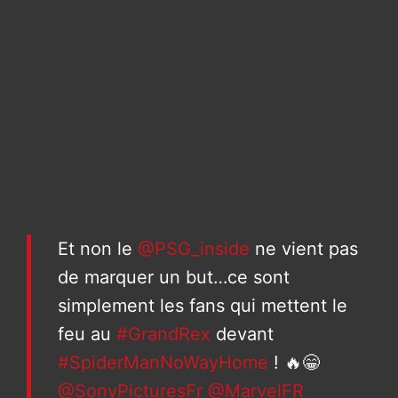
Et non le
@PSG_inside
ne vient pas
de marquer un but…ce sont
simplement les fans qui mettent le
feu au
#GrandRex
devant
#SpiderManNoWayHome
! 🔥😁
@SonyPicturesFr
@MarvelFR