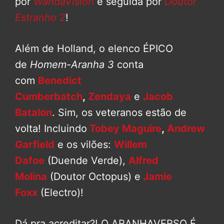
por
WandaVision
e seguida por
Doutor
Estranho 2
!
Além de Holland, o elenco ÉPICO
de
Homem-Aranha 3
conta
com
Benedict
Cumberbatch
,
Zendaya
e
Jacob
Batalon
. Sim, os veteranos estão de
volta! Incluindo
Tobey Maguire
,
Andrew
Garfield
e os vilões:
Willem
Dafoe
(Duende Verde),
Alfred
Molina
(Doutor Octopus) e
Jamie
Foxx
(Electro)!
Dá pra acreditar?! O ARANHAVERSO É