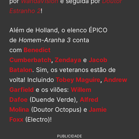
por
WandaVision
e seguida por
Doutor
Estranho 2
!
Além de Holland, o elenco ÉPICO
de
Homem-Aranha 3
conta
com
Benedict
Cumberbatch
,
Zendaya
e
Jacob
Batalon
. Sim, os veteranos estão de
volta! Incluindo
Tobey Maguire
,
Andrew
Garfield
e os vilões:
Willem
Dafoe
(Duende Verde),
Alfred
Molina
(Doutor Octopus) e
Jamie
Foxx
(Electro)!
PUBLICIDADE