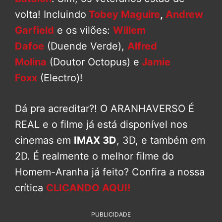
volta! Incluindo
Tobey Maguire
,
Andrew
Garfield
e os vilões:
Willem
Dafoe
(Duende Verde),
Alfred
Molina
(Doutor Octopus) e
Jamie
Foxx
(Electro)!
Dá pra acreditar?! O ARANHAVERSO É
REAL e o filme já está disponível nos
cinemas em
IMAX 3D
, 3D, e também em
2D. É realmente o melhor filme do
Homem-Aranha já feito? Confira a nossa
crítica
CLICANDO AQUI!
PUBLICIDADE