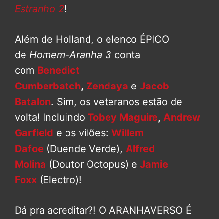
Estranho 2
!
Além de Holland, o elenco ÉPICO
de
Homem-Aranha 3
conta
com
Benedict
Cumberbatch
,
Zendaya
e
Jacob
Batalon
. Sim, os veteranos estão de
volta! Incluindo
Tobey Maguire
,
Andrew
Garfield
e os vilões:
Willem
Dafoe
(Duende Verde),
Alfred
Molina
(Doutor Octopus) e
Jamie
Foxx
(Electro)!
Dá pra acreditar?! O ARANHAVERSO É