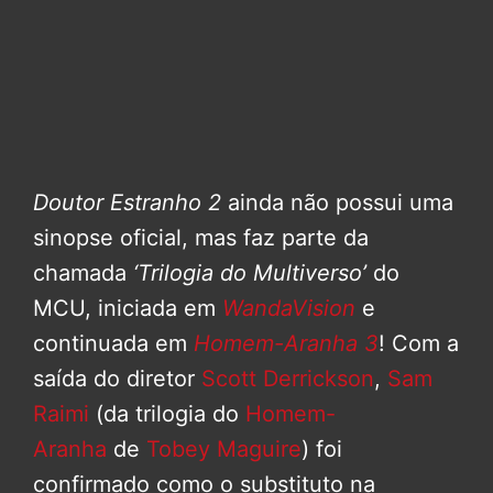
Doutor Estranho 2
ainda não possui uma
sinopse oficial, mas faz parte da
chamada
‘Trilogia do Multiverso’
do
MCU, iniciada em
WandaVision
e
continuada em
Homem-Aranha 3
! Com a
saída do diretor
Scott Derrickson
,
Sam
Raimi
(da trilogia do
Homem-
Aranha
de
Tobey Maguire
) foi
confirmado como o substituto na