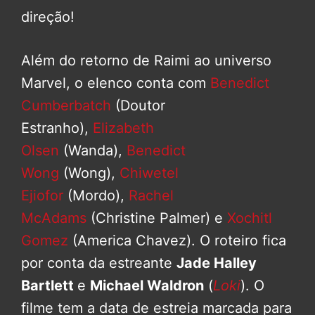
direção!
Além do retorno de Raimi ao universo
Marvel, o elenco conta com
Benedict
Cumberbatch
(Doutor
Estranho),
Elizabeth
Olsen
(Wanda),
Benedict
Wong
(Wong),
Chiwetel
Ejiofor
(Mordo),
Rachel
McAdams
(Christine Palmer) e
Xochitl
Gomez
(America Chavez). O roteiro fica
por conta da estreante
Jade Halley
Bartlett
e
Michael Waldron
(
Loki
). O
filme tem a data de estreia marcada para