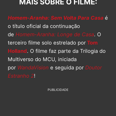
MAIS SOBRE O FILME:
Homem-Aranha: Sem Volta Para Casa
é
o título oficial da continuação
de
Homem-Aranha: Longe de Casa
. O
terceiro filme solo estrelado por
Tom
Holland
. O filme faz parte da Trilogia do
Multiverso do MCU, iniciada
por
WandaVision
e seguida por
Doutor
Estranho 2
!
PUBLICIDADE