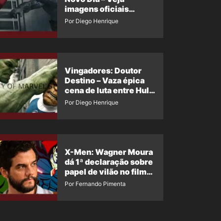
imagens oficiais
descartadas do Hulk
Por Diego Henrique
Cinza no filme
Vingadores: Doutor
Destino – Vaza épica
cena de luta entre Hulk
e o Coisa
Por Diego Henrique
X-Men: Wagner Moura
dá 1ª declaração sobre
papel de vilão no filme
da Marvel
Por Fernando Pimenta