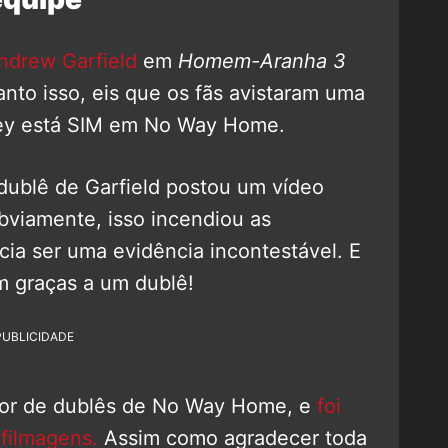
ndrew Garfield
em
Homem-Aranha 3
nto isso, eis que os fãs avistaram uma
bey está SIM em No Way Home.
dublê de Garfield postou um vídeo
bviamente, isso incendiou as
cia ser uma evidência incontestável. E
m graças a um dublê!
PUBLICIDADE
or de dublês de No Way Home, e
foi
 filmagens.
Assim como agradecer toda