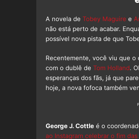
A novela de
Tobey Maguire
e
A
não está perto de acabar. Enqua
possível nova pista de que To
Recentemente, você viu que o 
com o dublê de
Tom Holland
. O
esperanças dos fãs, já que pare
hoje, a nova fofoca também ve
George J. Cottle
é o coordenad
ao Instagram celebrar o fim das