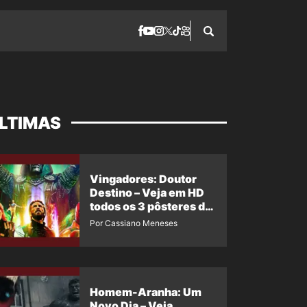
LTIMAS
Vingadores: Doutor
Destino – Veja em HD
todos os 3 pôsteres de
‘Doomsday’ + 1 imagem
Por Cassiano Meneses
oficial com os 26
heróis do filme
Homem-Aranha: Um
Novo Dia – Veja