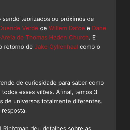
o sendo teorizados ou próximos de
Duende Verde
de
Willem Dafoe
e
Dane
reia de Thomas Haden Church
. E
o retorno de
Jake Gyllenhaal
como o
rendo de curiosidade para saber como
 todos esses vilões. Afinal, temos 3
s de universos totalmente diferentes.
 resposta.
el Richtman deu detalhes sobre as