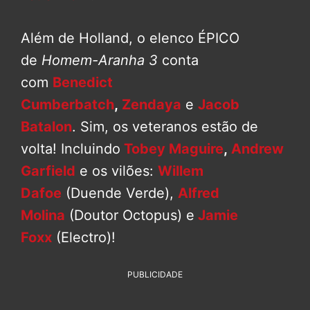
Além de Holland, o elenco ÉPICO
de
Homem-Aranha 3
conta
com
Benedict
Cumberbatch
,
Zendaya
e
Jacob
Batalon
. Sim, os veteranos estão de
volta! Incluindo
Tobey Maguire
,
Andrew
Garfield
e os vilões:
Willem
Dafoe
(Duende Verde),
Alfred
Molina
(Doutor Octopus) e
Jamie
Foxx
(Electro)!
PUBLICIDADE