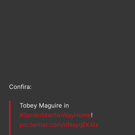
Confira:
Tobey Maguire in
#SpiderManNoWayHome
!
pic.twitter.com/nNayqEKXlz