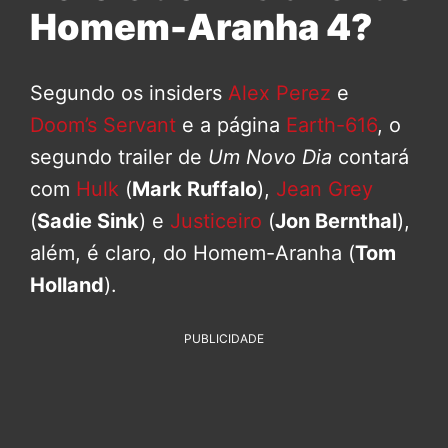
Homem-Aranha 4?
Segundo os insiders
Alex Perez
e
Doom’s Servant
e a página
Earth-616
, o
segundo trailer de
Um Novo Dia
contará
com
Hulk
(
Mark Ruffalo
),
Jean Grey
(
Sadie Sink
) e
Justiceiro
(
Jon Bernthal
),
além, é claro, do Homem-Aranha (
Tom
Holland
).
PUBLICIDADE