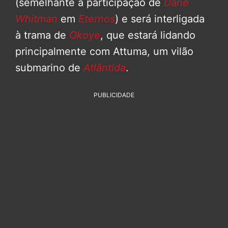
(semelhante a participação de
Dane
Whitman
em
Eternos
) e será interligada
à trama de
Okoye
, que estará lidando
principalmente com Attuma, um vilão
submarino de
Atlântida
.
PUBLICIDADE