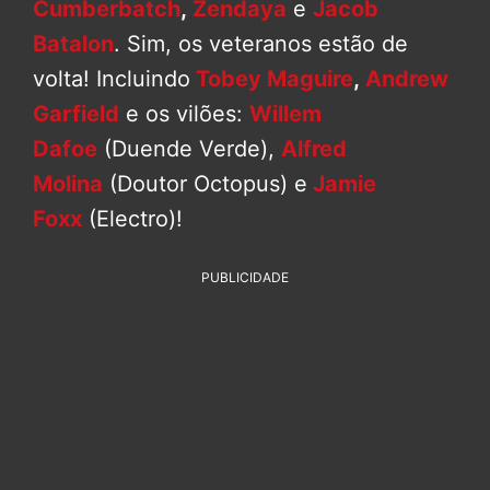
Cumberbatch
,
Zendaya
e
Jacob
Batalon
. Sim, os veteranos estão de
volta! Incluindo
Tobey Maguire
,
Andrew
Garfield
e os vilões:
Willem
Dafoe
(Duende Verde),
Alfred
Molina
(Doutor Octopus) e
Jamie
Foxx
(Electro)!
PUBLICIDADE