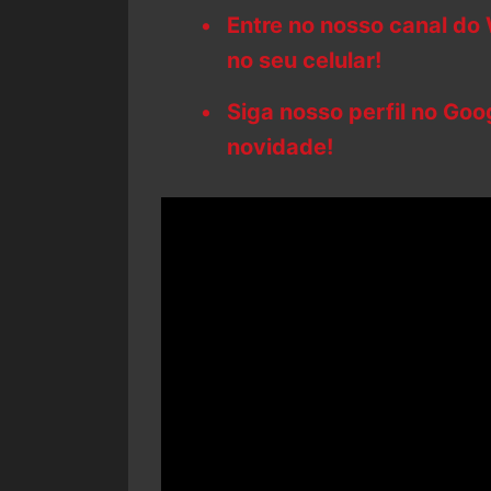
Entre no nosso canal do
no seu celular!
Siga nosso perfil no Go
novidade!