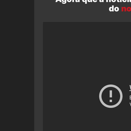
do
no