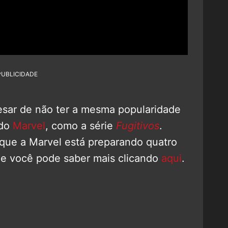
PUBLICIDADE
esar de não ter a mesma popularidade
údo
Marvel
, como a série
Fugitivos
.
ue a Marvel está preparando quatro
ue você pode saber mais clicando
aqui
.