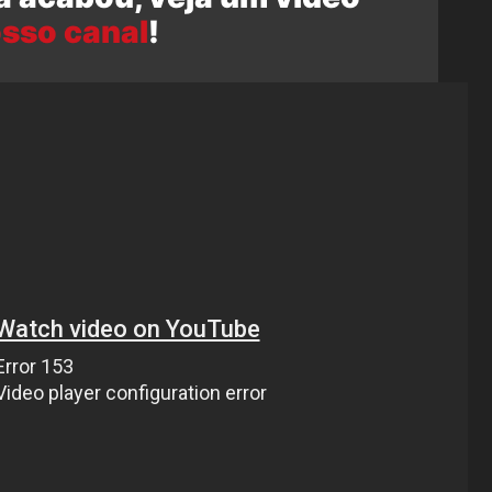
sso canal
!