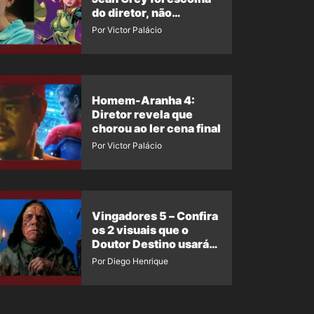
do diretor, não
imposição da Marvel
Por Victor Palácio
Homem-Aranha 4:
Diretor revela que
chorou ao ler cena final
Por Victor Palácio
Vingadores 5 – Confira
os 2 visuais que o
Doutor Destino usará
no filme
Por Diego Henrique