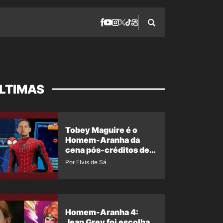
LTIMAS
Tobey Maguire é o
Homem-Aranha da
cena pós-créditos de
Um Novo Dia?
Por Elvis de Sá
Homem-Aranha 4:
Jean Grey foi escolha