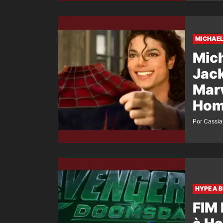
MICHAEL
Mich
Jac
Marv
Hom
Por Cassi
HYPE A 
FIM 