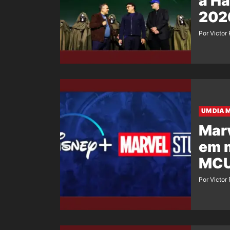
à Ha
202
Por Victor
UM DIA M
Marv
em m
MC
Por Victor