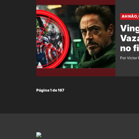
AH NÃO,
Vin
Vaz
no f
Por Victor
Página 1 de 167