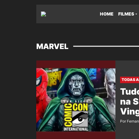
HOME
FILMES
MARVEL
TODAS A
Tudo
na 
Vin
Por Ferna