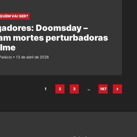
 QUEM VAI SER?
gadores: Doomsday –
am mortes perturbadoras
ilme
 Palácio
13 de abril de 2026
1
2
3
…
167
Página
Página
Página
Página