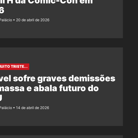
ll H da Comic-Con em
6
 Palácio
20 de abril de 2026
UITO TRISTE...
el sofre graves demissões
assa e abala futuro do
U
 Palácio
14 de abril de 2026