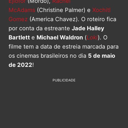
Ejiofor
(Mordo),
Rachel
McAdams
(Christine Palmer) e
Xochitl
Gomez
(America Chavez). O roteiro fica
por conta da estreante
Jade Halley
Bartlett
e
Michael Waldron
(
Loki
). O
filme tem a data de estreia marcada para
os cinemas brasileiros no dia
5 de maio
de 2022
!
PUBLICIDADE