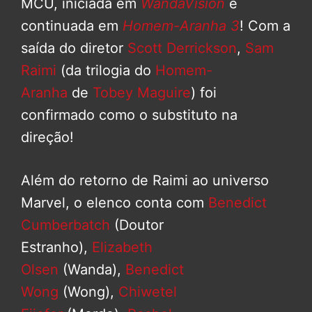
MCU, iniciada em
WandaVision
e
continuada em
Homem-Aranha 3
! Com a
saída do diretor
Scott Derrickson
,
Sam
Raimi
(da trilogia do
Homem-
Aranha
de
Tobey Maguire
) foi
confirmado como o substituto na
direção!
Além do retorno de Raimi ao universo
Marvel, o elenco conta com
Benedict
Cumberbatch
(Doutor
Estranho),
Elizabeth
Olsen
(Wanda),
Benedict
Wong
(Wong),
Chiwetel