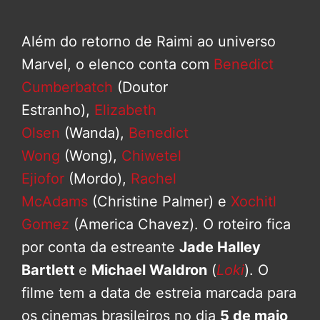
Além do retorno de Raimi ao universo
Marvel, o elenco conta com
Benedict
Cumberbatch
(Doutor
Estranho),
Elizabeth
Olsen
(Wanda),
Benedict
Wong
(Wong),
Chiwetel
Ejiofor
(Mordo),
Rachel
McAdams
(Christine Palmer) e
Xochitl
Gomez
(America Chavez). O roteiro fica
por conta da estreante
Jade Halley
Bartlett
e
Michael Waldron
(
Loki
). O
filme tem a data de estreia marcada para
os cinemas brasileiros no dia
5 de maio