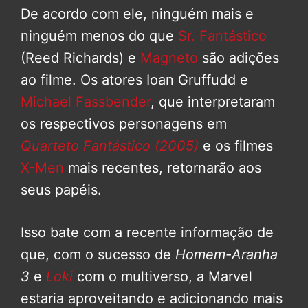
De acordo com ele, ninguém mais e
ninguém menos do que
Sr. Fantástico
(Reed Richards) e
Magneto
são adições
ao filme. Os atores Ioan Gruffudd e
Michael Fassbender
, que interpretaram
os respectivos personagens em
Quarteto Fantástico (2005)
e os filmes
X-Men
mais recentes, retornarão aos
seus papéis.
Isso bate com a recente informação de
que, com o sucesso de
Homem-Aranha
3
e
Loki
com o multiverso, a Marvel
estaria aproveitando e adicionando mais