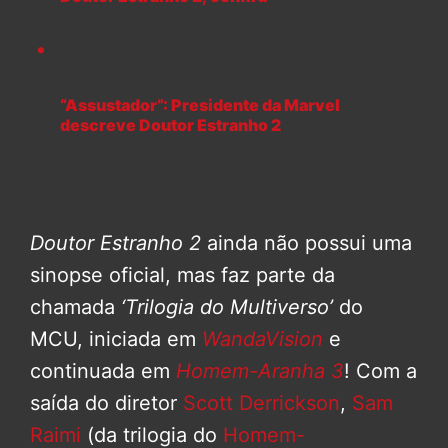
“Assustador”: Presidente da Marvel
descreve Doutor Estranho 2
Doutor Estranho 2
ainda não possui uma
sinopse oficial, mas faz parte da
chamada
‘Trilogia do Multiverso’
do
MCU, iniciada em
WandaVision
e
continuada em
Homem-Aranha 3
! Com a
saída do diretor
Scott Derrickson
,
Sam
Raimi
(da trilogia do
Homem-