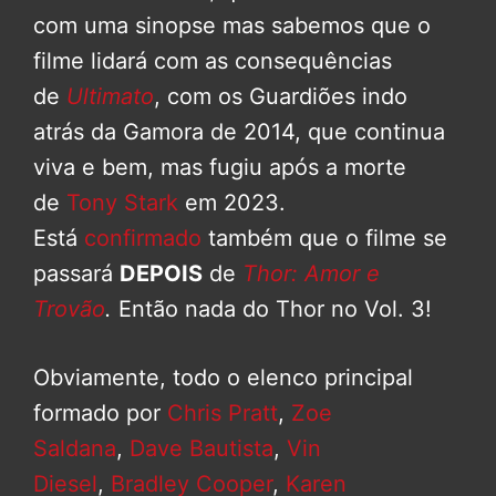
com uma sinopse mas sabemos que o
filme lidará com as consequências
de
Ultimato
, com os Guardiões indo
atrás da Gamora de 2014, que continua
viva e bem, mas fugiu após a morte
de
Tony Stark
em 2023.
Está
confirmado
também que o filme se
passará
DEPOIS
de
Thor: Amor e
Trovão
.
Então nada do Thor no Vol. 3!
Obviamente, todo o elenco principal
formado por
Chris Pratt
,
Zoe
Saldana
,
Dave Bautista
,
Vin
Diesel
,
Bradley Cooper
,
Karen