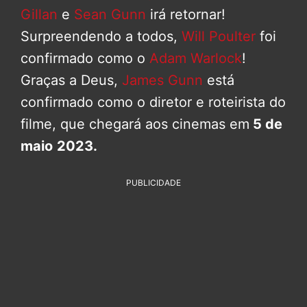
Gillan
e
Sean Gunn
irá retornar!
Surpreendendo a todos,
Will Poulter
foi
confirmado como o
Adam Warlock
!
Graças a Deus,
James Gunn
está
confirmado como o diretor e roteirista do
filme, que chegará aos cinemas em
5 de
maio
2023.
PUBLICIDADE