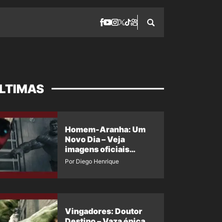
LTIMAS
Homem-Aranha: Um
Novo Dia – Veja
imagens oficiais
descartadas do Hulk
Por Diego Henrique
Cinza no filme
Vingadores: Doutor
Destino – Vaza épica