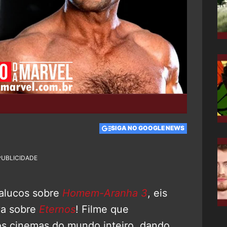
SIGA NO GOOGLE NEWS
PUBLICIDADE
alucos sobre
Homem-Aranha 3
, eis
va sobre
Eternos
! Filme que
os cinemas do mundo inteiro, dando