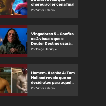
chorou ao ler cena final
Por Victor Palácio
Vingadores 5 – Confira
os 2 visuais que o
Doutor Destino usará
no filme
Por Diego Henrique
Homem-Aranha 4: Tom
Holland revela que se
desidratou para aquela
cena
Por Victor Palácio