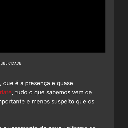
PUBLICIDADE
, que é a presença e quase
rlate
, tudo o que sabemos vem de
importante e menos suspeito que os