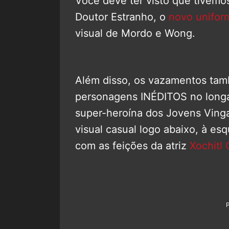
Você deve ter visto que tivem
Doutor Estranho, o
novo unifor
visual de Mordo e Wong.
Além disso, os vazamentos tam
personagens INÉDITOS no longa.
super-heroína dos Jovens Ving
visual casual logo abaixo, à esq
com as feições da atriz
Xochitl