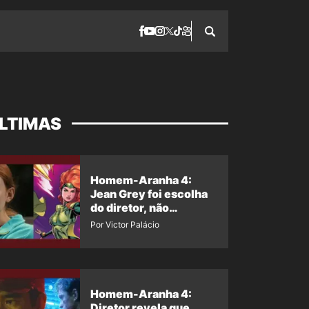
LTIMAS
Homem-Aranha 4:
Jean Grey foi escolha
do diretor, não
imposição da Marvel
Por Victor Palácio
Homem-Aranha 4:
Diretor revela que