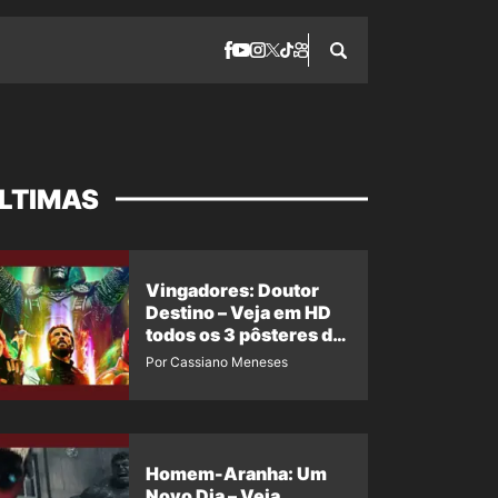
LTIMAS
Vingadores: Doutor
Destino – Veja em HD
todos os 3 pôsteres de
‘Doomsday’ + 1 imagem
Por Cassiano Meneses
oficial com os 26
heróis do filme
Homem-Aranha: Um
Novo Dia – Veja