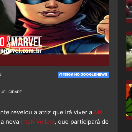
5
SIGA NO GOOGLE NEWS
PUBLICIDADE
te revelou a atriz que irá viver a
Ms.
: a nova
Iman Vellani
, que participará de