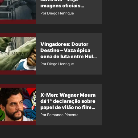
imagens oficiais
descartadas do Hulk
Por Diego Henrique
Cinza no filme
Vingadores: Doutor
Destino – Vaza épica
cena de luta entre Hulk
e o Coisa
Por Diego Henrique
X-Men: Wagner Moura
dá 1ª declaração sobre
papel de vilão no filme
da Marvel
Por Fernando Pimenta