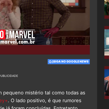
SIGA NO GOOGLE NEWS
PUBLICIDADE
 pequeno mistério tal como todas as
ey+
. O lado positivo, é que rumores
ie já foram concluídas. Entretanto,