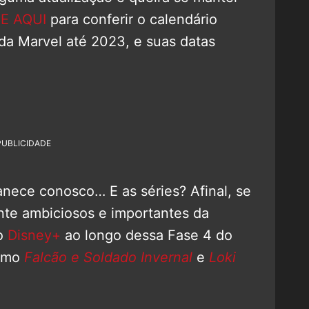
E AQUI
para conferir o calendário
 da Marvel até 2023, e suas datas
PUBLICIDADE
nece conosco… E as séries? Afinal, se
nte ambiciosos e importantes da
o
Disney+
ao longo dessa Fase 4 do
como
Falcão e Soldado Invernal
e
Loki