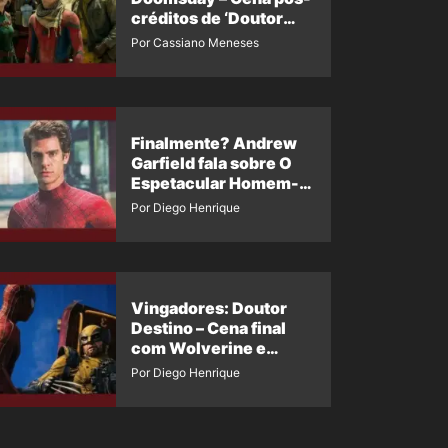
créditos de ‘Doutor
Destino’ é revelada
Por Cassiano Meneses
Finalmente? Andrew
Garfield fala sobre O
Espetacular Homem-
Aranha 3
Por Diego Henrique
Vingadores: Doutor
Destino – Cena final
com Wolverine e
Homem-Aranha de
Por Diego Henrique
Maguire vaza nas
redes