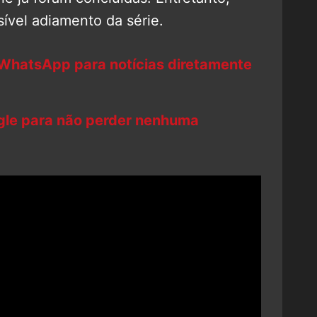
ível adiamento da série.
 WhatsApp para notícias diretamente
ogle para não perder nenhuma