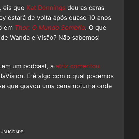
, eis que
Kat Dennings
deu as caras
y estará de volta após quase 10 anos
mo em
Thor: O Mundo Sombrio
. O que
to de Wanda e Visão? Não sabemos!
e em um podcast, a
atriz comentou
daVision. E é algo com o qual podemos
disse que gravou uma cena noturna onde
PUBLICIDADE