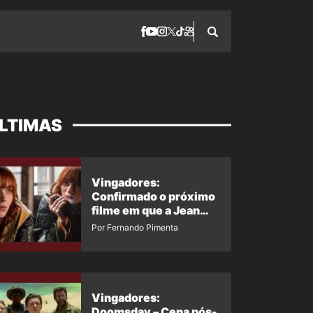
LTIMAS
Vingadores:
Confirmado o próximo
filme em que a Jean
Grey irá aparecer
Por Fernando Pimenta
Vingadores:
Doomsday – Cena pós-