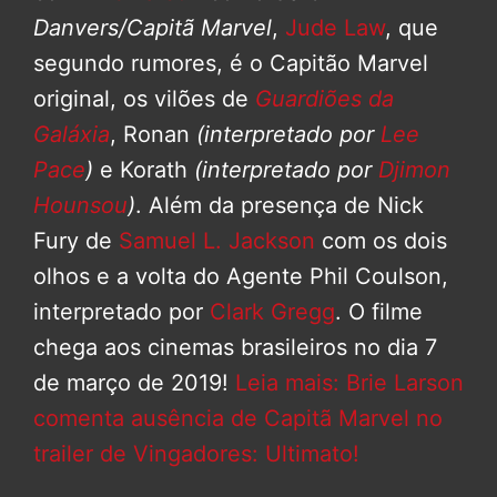
Danvers/Capitã Marvel
,
Jude Law
, que
segundo rumores, é o Capitão Marvel
original, os vilões de
Guardiões da
Galáxia
, Ronan
(interpretado por
Lee
Pace
)
e Korath
(interpretado por
Djimon
Hounsou
)
. Além da presença de Nick
Fury de
Samuel L. Jackson
com os dois
olhos e a volta do Agente Phil Coulson,
interpretado por
Clark Gregg
. O filme
chega aos cinemas brasileiros no dia 7
de março de 2019!
Leia mais: Brie Larson
comenta ausência de Capitã Marvel no
trailer de Vingadores: Ultimato!