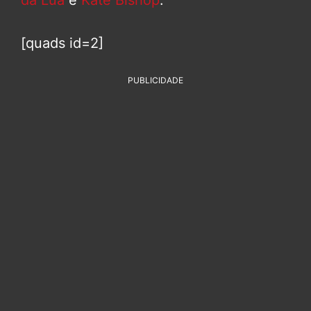
da Lua
e
Kate Bishop
.
[quads id=2]
PUBLICIDADE