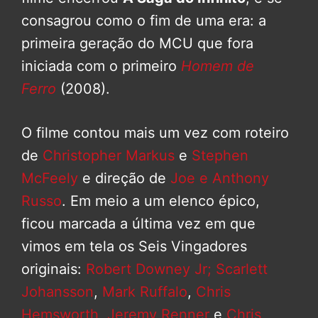
consagrou como o fim de uma era: a
primeira geração do MCU que fora
iniciada com o primeiro
Homem de
Ferro
(2008).
O filme contou mais um vez com roteiro
de
Christopher Markus
e
Stephen
McFeely
e direção de
Joe e Anthony
Russo
. Em meio a um elenco épico,
ficou marcada a última vez em que
vimos em tela os Seis Vingadores
originais:
Robert Downey Jr;
Scarlett
Johansson
,
Mark Ruffalo
,
Chris
Hemsworth
,
Jeremy Renner
e
Chris