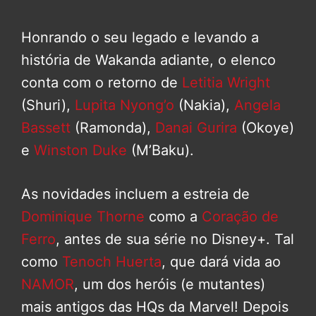
Honrando o seu legado e levando a
história de Wakanda adiante, o elenco
conta com o retorno de
Letitia Wright
(Shuri),
Lupita Nyong’o
(Nakia),
Angela
Bassett
(Ramonda),
Danai Gurira
(Okoye)
e
Winston Duke
(M’Baku).
As novidades incluem a estreia de
Dominique Thorne
como a
Coração de
Ferro
, antes de sua série no Disney+. Tal
como
Tenoch Huerta
, que dará vida ao
NAMOR
, um dos heróis (e mutantes)
mais antigos das HQs da Marvel! Depois