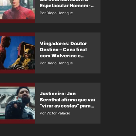
Espetacular Homem-
Aranha 3
Por Diego Henrique
Vingadores: Doutor
Destino – Cena final
com Wolverine e
Homem-Aranha de
Por Diego Henrique
Maguire vaza nas
redes
Justiceiro: Jon
Bernthal afirma que vai
“virar as costas” para
os fãs
Por Victor Palácio