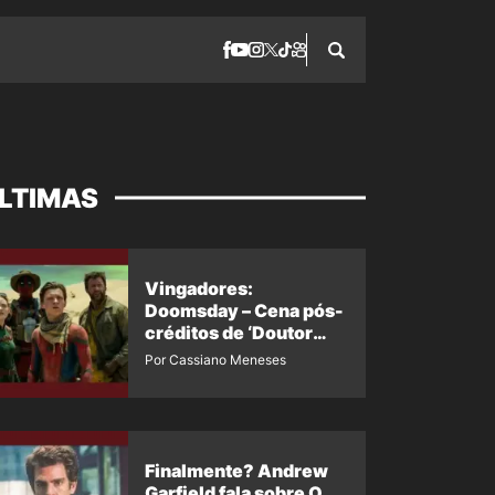
LTIMAS
Vingadores:
Doomsday – Cena pós-
créditos de ‘Doutor
Destino’ é revelada
Por Cassiano Meneses
Finalmente? Andrew
Garfield fala sobre O