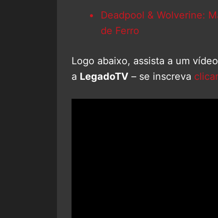
Deadpool & Wolverine: M
de Ferro
Logo abaixo, assista a um víde
a
LegadoTV
– se inscreva
clica