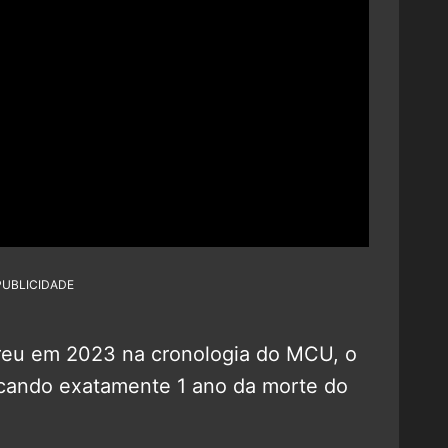
PUBLICIDADE
reu em 2023 na cronologia do MCU, o
rcando exatamente 1 ano da morte do