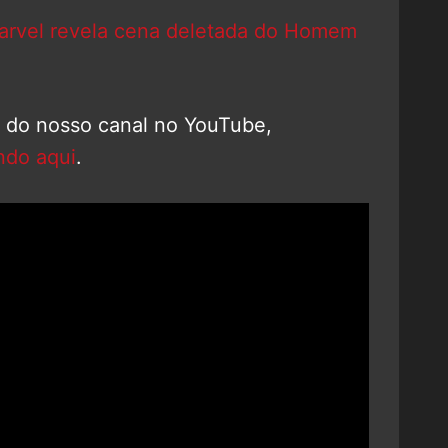
arvel revela cena deletada do Homem
o do nosso canal no YouTube,
ndo aqui
.