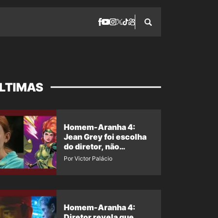
LTIMAS
Homem-Aranha 4:
Jean Grey foi escolha
do diretor, não
imposição da Marvel
Por Victor Palácio
Homem-Aranha 4:
Diretor revela que