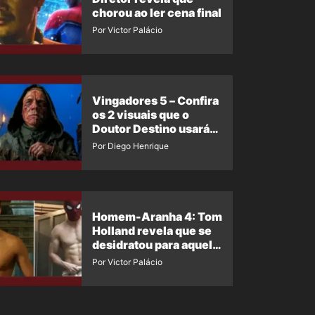
chorou ao ler cena final
Por Victor Palácio
Vingadores 5 – Confira
os 2 visuais que o
Doutor Destino usará
no filme
Por Diego Henrique
Homem-Aranha 4: Tom
Holland revela que se
desidratou para aquela
cena
Por Victor Palácio