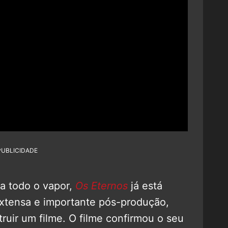
PUBLICIDADE
a todo o vapor,
Os Eternos
já está
extensa e importante pós-produção,
ruir um filme. O filme confirmou o seu