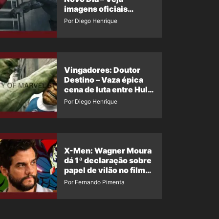
imagens oficiais
descartadas do Hulk
Por Diego Henrique
Cinza no filme
Vingadores: Doutor
Destino – Vaza épica
cena de luta entre Hulk
e o Coisa
Por Diego Henrique
X-Men: Wagner Moura
dá 1ª declaração sobre
papel de vilão no filme
da Marvel
Por Fernando Pimenta