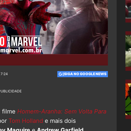
17:24
SIGA NO GOOGLE NEWS
PUBLICIDADE
 filme
Homem-Aranha: Sem Volta Para
por
Tom Holland
e mais dois
y Maguire
e
Andrew Garfield
.