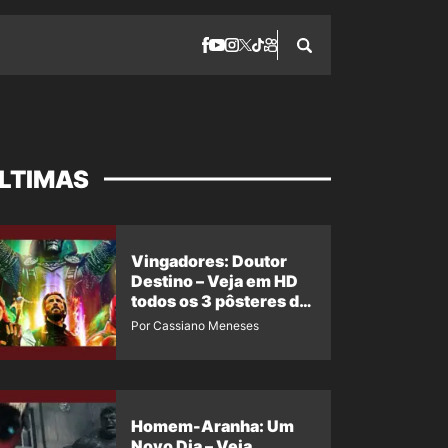
LTIMAS
Vingadores: Doutor
Destino – Veja em HD
todos os 3 pôsteres de
‘Doomsday’ + 1 imagem
Por Cassiano Meneses
oficial com os 26
heróis do filme
Homem-Aranha: Um
Novo Dia – Veja