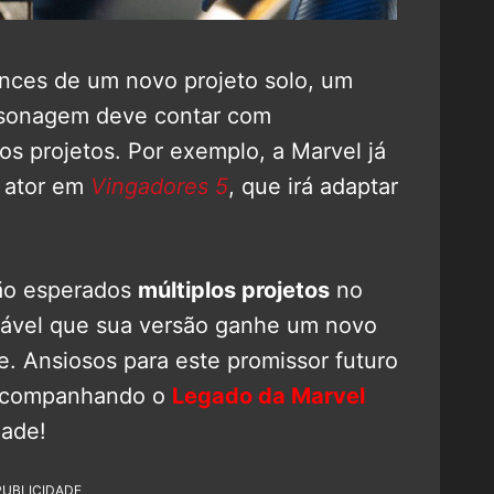
nces de um novo projeto solo, um
rsonagem deve contar com
os projetos. Por exemplo, a Marvel já
o ator em
Vingadores 5
, que irá adaptar
são esperados
múltiplos projetos
no
ovável que sua versão ganhe um novo
e. Ansiosos para este promissor futuro
acompanhando o
Legado da Marvel
dade!
PUBLICIDADE