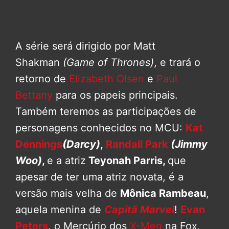
A série será dirigido por Matt
Shakman
(Game of Thrones)
, e trará o
retorno de
Elizabeth Olsen
e
Paul
Bettany
para os papeis principais.
Também teremos as participações de
personagens conhecidos no MCU:
Kat
Dennings
(Darcy)
,
Randall Park
(Jimmy
Woo)
,
e a atriz
Teyonah Parris,
que
apesar de ter uma atriz novata, é a
versão mais velha de
Mônica Rambeau
,
aquela menina de
Capitã Marvel
!
Evan
Peters
, o Mercúrio dos
X-Men
na Fox,