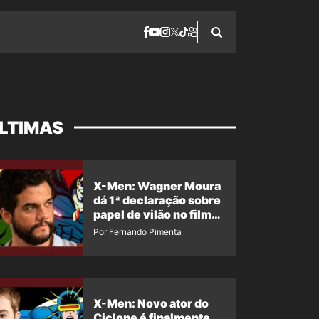
LTIMAS
X-Men: Wagner Moura
dá 1ª declaração sobre
papel de vilão no filme
da Marvel
Por Fernando Pimenta
X-Men: Novo ator do
Ciclope é finalmente