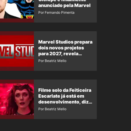
anunciado pela Marvel
Por Fernando Pimenta
Marvel Studios prepara
dois novos projetos
para 2027, revela
insider
Por Beatriz Mello
Filme solo da Feiticeira
Escarlate já está em
desenvolvimento, diz
insider
Por Beatriz Mello