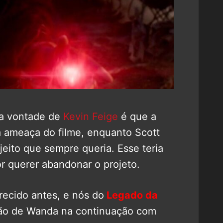
 a vontade de
Kevin Feige
é que a
a ameaça do filme, enquanto Scott
 jeito que sempre queria. Esse teria
or querer abandonar o projeto.
recido antes, e nós do
Legado da
são de Wanda na continuação com