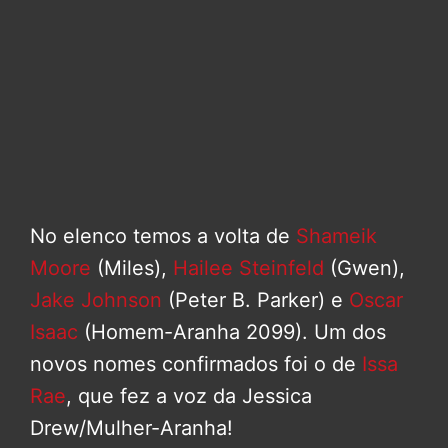
No elenco temos a volta de
Shameik
Moore
(Miles),
Hailee Steinfeld
(Gwen),
Jake Johnson
(Peter B. Parker) e
Oscar
Isaac
(Homem-Aranha 2099). Um dos
novos nomes confirmados foi o de
Issa
Rae
, que fez a voz da Jessica
Drew/Mulher-Aranha!