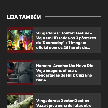
LEIA TAMBÉM
Vingadores: Doutor Destino –
Veja em HD todos os 3 pôsteres
de ‘Doomsday’ + 1 imagem
oficial com os 26 heróis do
filme
Homem-Aranha: Um Novo Dia –
Veja imagens oficiais
descartadas do Hulk Cinza no
filme
Vingadores: Doutor Destino –
Vaza épica cena de luta entre