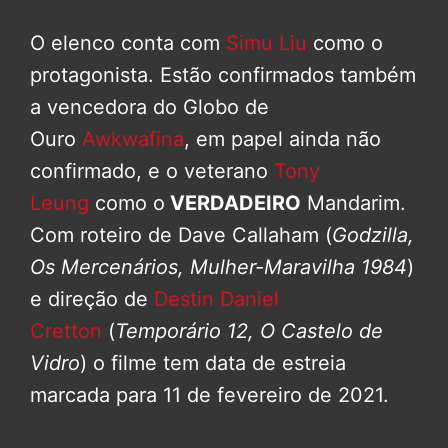
O elenco conta com
Simu Liu
como o
protagonista. Estão confirmados também
a vencedora do Globo de
Ouro
Awkwafina
, em papel ainda não
confirmado, e o veterano
Tony
Leung
como o
VERDADEIRO
Mandarim.
Com roteiro de Dave Callaham (
Godzilla,
Os Mercenários, Mulher-Maravilha 1984
)
e direção de
Destin Daniel
Cretton
(
Temporário 12, O Castelo de
Vidro
) o filme tem data de estreia
marcada para 11 de fevereiro de 2021.