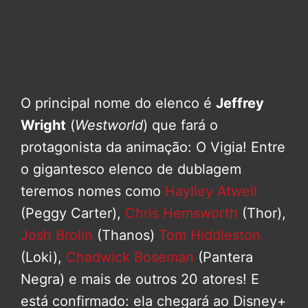
O principal nome do elenco é
Jeffrey
Wright
(
Westworld
) que fará o
protagonista da animação: O Vigia! Entre
o gigantesco elenco de dublagem
teremos nomes como
Haylley Atwell
(Peggy Carter),
Chris Hemsworth
(Thor),
Josh Brolin
(Thanos)
Tom Hiddleston
(Loki),
Chadwick Boseman
(Pantera
Negra) e mais de outros 20 atores! E
está confirmado: ela chegará ao Disney+