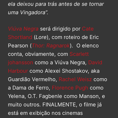
ela deixou para trás antes de se tornar
uma Vingadora”.
Viúva Negra
será dirigido por
Cate
Shortland
(
Lore
), com roteiro de Eric
Pearson (
Thor: Ragnarok
). O elenco
conta, obviamente, com
Scarlett
johansson
como a Viúva Negra,
David
Harbour
como Alexei Shostakov, aka
Guardião Vermelho,
Rachel Weisz
como
a Dama de Ferro,
Florence Pugh
como
Yelena, O.T. Fagbenle como Manson, e
muito outros. FINALMENTE, o filme já
está em exibição nos cinemas