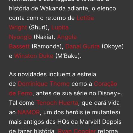
história de Wakanda adiante, o elenco
conta com o retorno de
Letitia
Wright
(Shuri),
Lupita
Nyong’o
(Nakia),
Angela
Bassett
(Ramonda),
Danai Gurira
(Okoye)
e
Winston Duke
(M’Baku).
As novidades incluem a estreia
de
Dominique Thorne
como a
Coração
de Ferro
, antes de sua série no Disney+.
Tal como
Tenoch Huerta
, que dará vida
ao
NAMOR
, um dos heróis (e mutantes)
mais antigos das HQs da Marvel! Depois
de fazer história,
Ryan Coogler
retorna