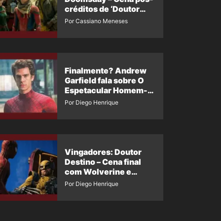
créditos de ‘Doutor
Destino’ é revelada
Por Cassiano Meneses
Finalmente? Andrew
Garfield fala sobre O
Espetacular Homem-
Aranha 3
Por Diego Henrique
Vingadores: Doutor
Destino – Cena final
com Wolverine e
Homem-Aranha de
Por Diego Henrique
Maguire vaza nas
redes