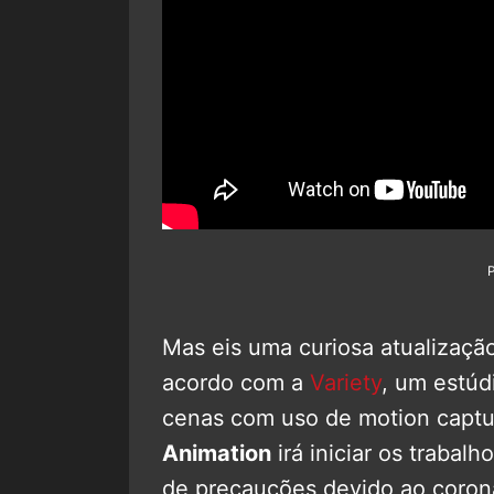
Mas eis uma curiosa atualizaçã
acordo com a
Variety
, um estúd
cenas com uso de motion captur
Animation
irá iniciar os trabal
de precauções devido ao corona