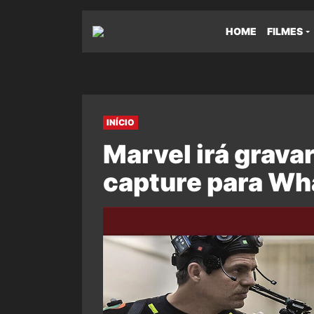
HOME
FILMES
INÍCIO
Marvel irá grava
capture para Wha