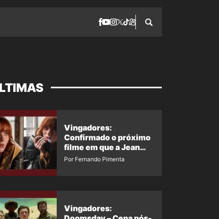
LTIMAS
Vingadores:
Confirmado o próximo
filme em que a Jean
Grey irá aparecer
Por Fernando Pimenta
Vingadores:
Doomsday – Cena pós-