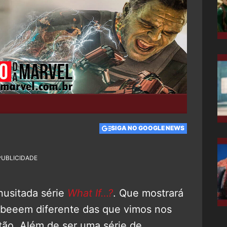
SIGA NO GOOGLE NEWS
PUBLICIDADE
nusitada série
What If…?
. Que mostrará
, beeem diferente das que vimos nos
tão. Além de ser uma série de