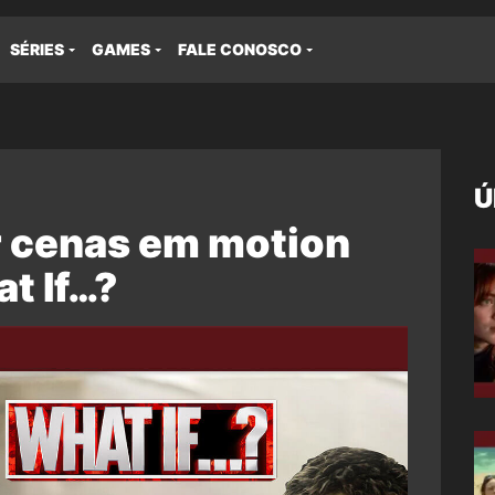
SÉRIES
GAMES
FALE CONOSCO
Ú
r cenas em motion
t If…?