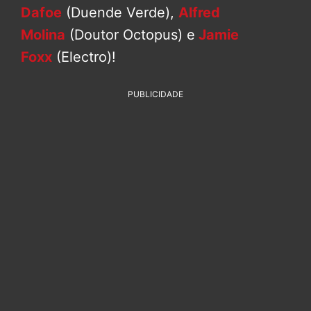
Dafoe
(Duende Verde),
Alfred
Molina
(Doutor Octopus) e
Jamie
Foxx
(Electro)!
PUBLICIDADE