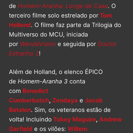
de
Homem-Aranha: Longe de Casa
. O
terceiro filme solo estrelado por
Tom
Holland
. O filme faz parte da Trilogia do
Multiverso do MCU, iniciada
por
WandaVision
e seguida por
Doutor
Estranho 2
!
Além de Holland, o elenco ÉPICO
de
Homem-Aranha 3
conta
com
Benedict
Cumberbatch
,
Zendaya
e
Jacob
Batalon
. Sim, os veteranos estão de
volta! Incluindo
Tobey Maguire
,
Andrew
Garfield
e os vilões:
Willem