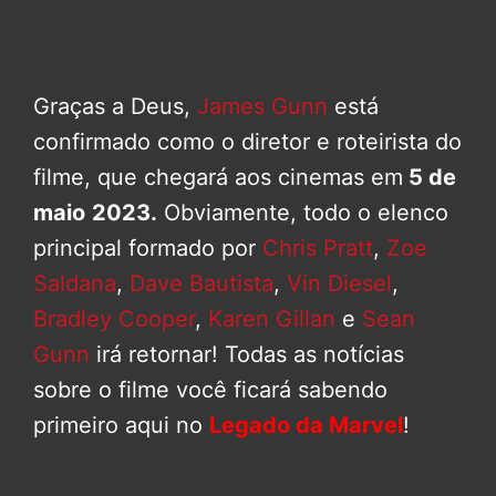
Graças a Deus,
James Gunn
está
confirmado como o diretor e roteirista do
filme, que chegará aos cinemas em
5 de
maio
2023.
Obviamente, todo o elenco
principal formado por
Chris Pratt
,
Zoe
Saldana
,
Dave Bautista
,
Vin Diesel
,
Bradley Cooper
,
Karen Gillan
e
Sean
Gunn
irá retornar! Todas as notícias
sobre o filme você ficará sabendo
primeiro aqui no
Legado da Marvel
!