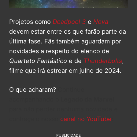
Projetos como
Deadpool 3
e
Nova
devem estar entre os que farão parte da
última fase. Fãs também aguardam por
novidades a respeito do elenco de
Quarteto Fantástico
e de
Thunderbolts
,
filme que irá estrear em julho de 2024.
O que acharam?
Continue
acompanhando o
Legado da Marvel
para não perder nenhuma novidade e
conheça o nosso
canal no YouTube
:
PUBLICIDADE