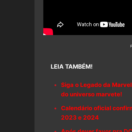
LEIA TAMBÉM!
Siga o Legado da Marvel
do universo marvete!
Calendário oficial confi
2023 e 2024
Após dever favor pra DC,