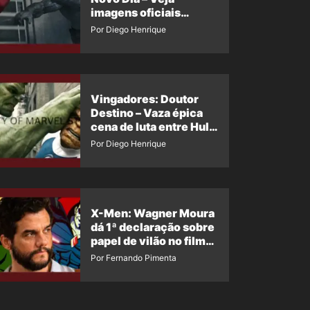
imagens oficiais
descartadas do Hulk
Por Diego Henrique
Cinza no filme
Vingadores: Doutor
Destino – Vaza épica
cena de luta entre Hulk
e o Coisa
Por Diego Henrique
X-Men: Wagner Moura
dá 1ª declaração sobre
papel de vilão no filme
da Marvel
Por Fernando Pimenta