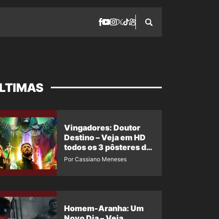
LTIMAS
Vingadores: Doutor
Destino – Veja em HD
todos os 3 pôsteres de
‘Doomsday’ + 1 imagem
Por Cassiano Meneses
oficial com os 26
heróis do filme
Homem-Aranha: Um
Novo Dia – Veja