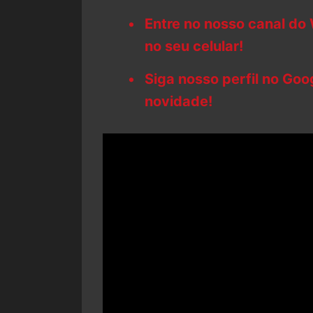
Entre no nosso canal do
no seu celular!
Siga nosso perfil no Go
novidade!