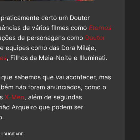
praticamente certo um Doutor
uências de vários filmes como
Eternos
duções de personagens como
Doutor
de equipes como das Dora Milaje,
es
, Filhos da Meia-Noite e Illuminati.
 que sabemos que vai acontecer, mas
bém não foram anunciados, como o
os
X-Men
, além de segundas
ião Arqueiro que podem ser
o.
PUBLICIDADE