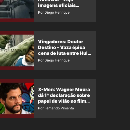
imagens oficiais
descartadas do Hulk
Por Diego Henrique
Cinza no filme
Vingadores: Doutor
Destino – Vaza épica
cena de luta entre Hulk
e o Coisa
Por Diego Henrique
X-Men: Wagner Moura
dá 1ª declaração sobre
papel de vilão no filme
da Marvel
Por Fernando Pimenta