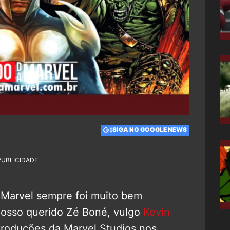
0
SIGA NO GOOGLE NEWS
PUBLICIDADE
 Marvel sempre foi muito bem
nosso querido Zé Boné, vulgo
Kevin
produções da Marvel Studios nos