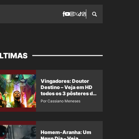
LTIMAS
Vingadores: Doutor
Destino – Veja em HD
todos os 3 pôsteres de
‘Doomsday’ + 1 imagem
Por Cassiano Meneses
oficial com os 26
heróis do filme
Homem-Aranha: Um
Novo Dia – Veja