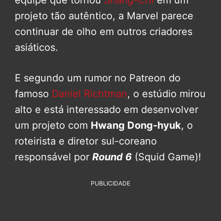
equipe que tornou
Shang-Chi
em um
projeto tão autêntico, a Marvel parece
continuar de olho em outros criadores
asiáticos.
E segundo um rumor no Patreon do
famoso
Daniel Richtman
, o estúdio mirou
alto e está interessado em desenvolver
um projeto com
Hwang Dong-hyuk
, o
roteirista e diretor sul-coreano
responsável por
Round 6
(Squid Game)!
PUBLICIDADE