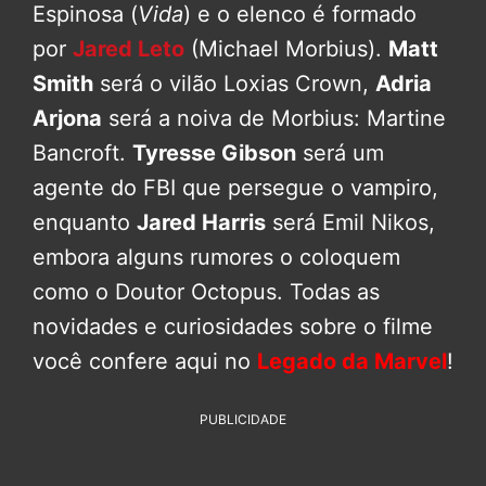
Espinosa (
Vida
) e o elenco é formado
por
Jared Leto
(Michael Morbius).
Matt
Smith
será o vilão Loxias Crown,
Adria
Arjona
será a noiva de Morbius: Martine
Bancroft.
Tyresse Gibson
será um
agente do FBI que persegue o vampiro,
enquanto
Jared Harris
será Emil Nikos,
embora alguns rumores o coloquem
como o Doutor Octopus. Todas as
novidades e curiosidades sobre o filme
você confere aqui no
Legado da Marvel
!
PUBLICIDADE